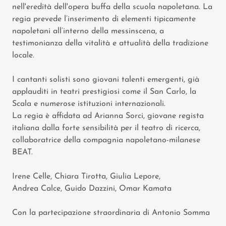
nell'eredità dell'opera buffa della scuola napoletana. La
regia prevede l’inserimento di elementi tipicamente
napoletani all’interno della messinscena, a
testimonianza della vitalità e attualità della tradizione
locale.
I cantanti solisti sono giovani talenti emergenti, già
applauditi in teatri prestigiosi come il San Carlo, la
Scala e numerose istituzioni internazionali.
La regia è affidata ad Arianna Sorci, giovane regista
italiana dalla forte sensibilità per il teatro di ricerca,
collaboratrice della compagnia napoletano-milanese
BEAT.
Irene Celle, Chiara Tirotta, Giulia Lepore,
Andrea Calce, Guido Dazzini, Omar Kamata
Con la partecipazione straordinaria di Antonio Somma